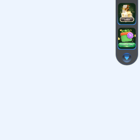
媒体与战术分析话语的变化也会慢慢改写这种认知结构。随
着更多战术解构内容走进大众视野，球迷对于“多面手”的理
解不再停留在“哪里都能凑合踢”，而是开始看到他们对体系
平衡的关键作用。当这种理解渗透到投票者的思维中时 像罗
德里戈这样既能多位置适应 又能打出关键数据的球员 将更
容易被视作金球奖级别的候选人，而不是介于边缘的“准巨
星”。
前的思考 荣誉之外的真正价值
罗德里戈说“我配得上金球奖提名 踢不同位置对我不利”，表
面上是在谈论个人荣誉，实则折射了现代足球中一种普遍存
在的张力——多功能性与可见性之间的矛盾 团队价值与个
人奖项之间的缝隙。他并不是在抱怨位置多变带来的辛苦，
而是在提醒人们：有些球员对球队的贡献远不止进球数字这
么简单，他们牺牲了数据和标签的纯粹性，为的是让球队整