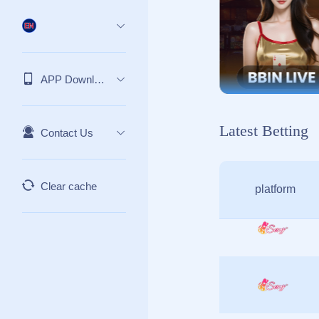
确展示相关运营资质、监管机构信息以及责任条
不受监管的“地下入口”往往用夸张的宣传语、过
用户不仅很难维护自身权益，甚至可能面临账户
相关玩法的玩家来说，忽略这一点，无异于对自