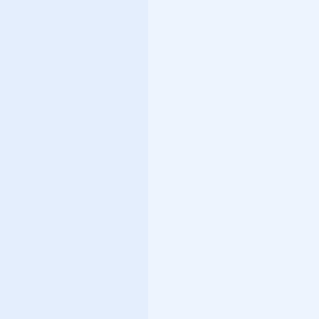
与之相对的是，一些拥有明确监管背景、技术架
控审核方面相对严格，甚至对高风险投注行为有所
益。合理的风控不是针对玩家，而是在保护玩家
全增加多一层保险。对于真正重视长期体验的用
期收益，也要维护整体体系的稳定与透明。
在选择世界杯下注入口时，很多玩家容易被各种“
动本身无可厚非，甚至能提升参与乐趣，但一旦
通常会在可承受范围内设计活动，条款清晰、条