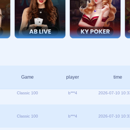
款，并在隐私政策中说明数据加密与使用方式。反之，一些
高的回报率和各种所谓“内幕消息”吸引玩家，一旦出现纠纷，
冻结、资金无法提取等严重问题。对于希望长期参与世界杯
己的资金和个人信息不负责任。