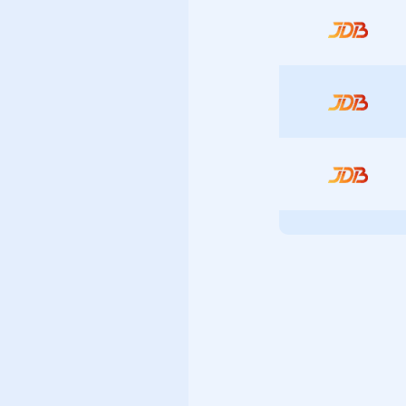
除了合规，资金安全是玩家最直观的关注点。可
现及账户登录进行保护，并设置多种验证方式以
置资金密码、提供风险提示等，最大程度降低被
式、无法提供清晰交易记录的入口，即便短时间内
往往难以追踪资金流向，只能无奈接受损失。
在实务操作中，是否能顺利提现，往往是检验渠