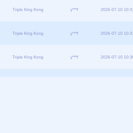
靠的世界杯下注入口通常会采用多重加密技术，对充值、提
防盗号操作。例如，一些成熟平台会要求双重身份验证、设
不法分子利用的可能。相比之下，那些只提供单一支付方
看似便利，也隐藏着较高风险。一旦平台卷款“失联”，玩家
道是否可靠的关键。真正稳定的世界杯下注入口会在提现规