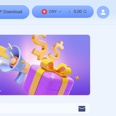
队介绍
新闻资讯
联系我们
024-7525227
可进入平