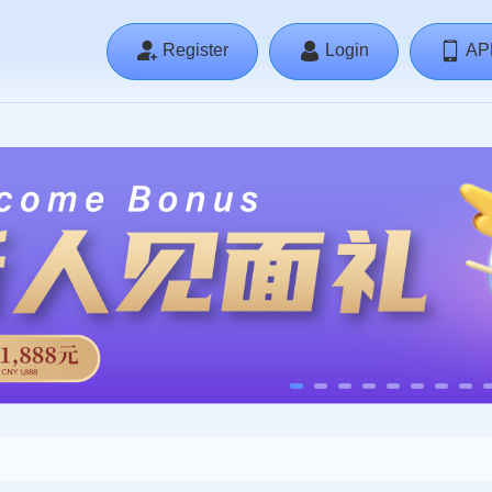
网站首页
关于我们
服务优势
团
网站首页
新闻资讯
新闻资讯
子官方网站为用户提供专业的数字娱乐资讯平台，通过PG电子官网即
台浏览丰富内容。平台整合