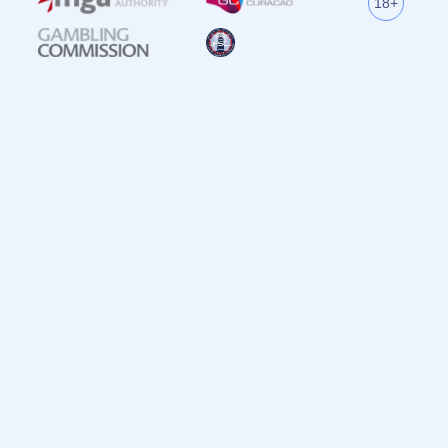
巴尔韦德身价涨至1.3亿欧 皇马购入仅花500万
欧
2026
马卡-皇马会坚守底线 姆巴佩要加盟皇马必须让
步
2026
世界杯外围投注精选：热门平台用户评价汇总
2026