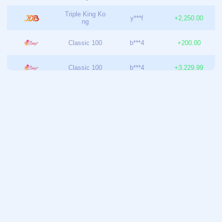
注重账户安全与个人信息保护
2026世界杯投注安全，不仅关乎平台是否合法，还涉及用户
自身的安全防护习惯。很多损失并非来源于平台跑路，而是
由于账户被盗、设备中毒或信息泄露导致。要避免这些问
题，可以从以下几方面入手
设置强密码与双重验证 避免使用生日、手机号等易猜测的密
码，尽量采用字母加数字加符号组合，并定期更换。优先选
择支持 双重身份验证 2FA 的平台，例如通过手机验证码或
认证应用进行二次确认，能显著降低被盗号风险。
避免在公共网络环境下注 公共 WiFi 虽然方便，但存在被监
听或流量劫持的风险。在未加密的网络环境中登录投注账
户，可能让你的登录信息被黑客窃取。如果必须在外网环境
下使用，可考虑使用可信的加密工具，但总体原则是尽量在
安全可靠的网络环境中进行登录和交易。
警惕钓鱼链接与假冒 app 世界杯期间，假冒正规平台的钓
鱼网站和仿冒应用会大量涌现，它们往往通过短信、社交平