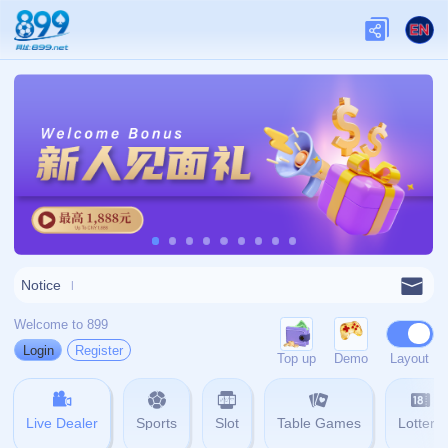
网站首页
新闻资讯
新闻资讯
PG电子官方网站为用户提供专业的数字娱乐资讯平台，通过PG电
子官网即可进入平台浏览丰富内容。平台整合
世界杯投注攻略：足彩与赛程分