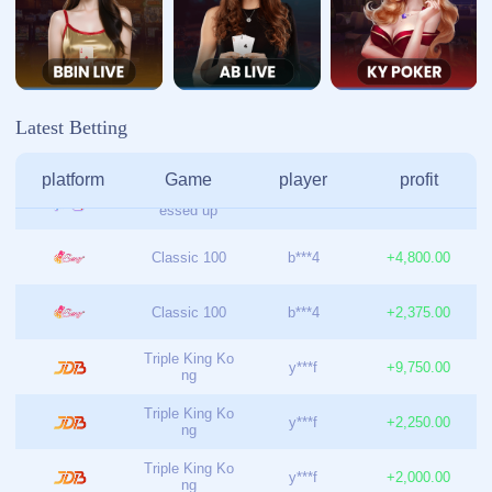
赛阶段 通常每组四支球队 单循环积分 前两名出线 在这种赛
制下 每支球队三场比赛的重要性并不相同 举例来说 首战往
往更谨慎 强队偏向稳健 甚至宁可接受平局 因为首轮失利将
给后续比赛带来巨大压力 这也是为什么在历史数据中 世界
杯首轮往往小球偏多 平局比例偏高 中后程则因出线压力加
大 更多出现孤注一掷式的对攻 比分拉大与爆冷同时增多
到了淘汰赛 赛制变为单场淘汰 除决赛外 多场存在加时甚至
点球的可能 这里有两个与足彩密切相关的重点 第一 常规90
分钟赛果和晋级结果是两码事 很多足彩玩法仅结算90分钟
内比分 加时和点球不计入 第二 淘汰赛中的强队更看重晋级
而非大比分屠杀 在盘口上可能体现为赢球但输盘 例如某强
队小胜一球 却未达成盘口要求 对于只看胜负不看盘口的玩
家和兼顾让球玩法的玩家 这会产生完全不同的结果 因此 在
分析世界杯赛程时 不仅要看谁强谁弱 更要看这场比赛对双
方意味着什么 是生死战 练兵战 还是只需一场平局即可携手
出线的默契局