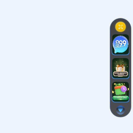
比如将可用于世界杯足彩的预算分为若干等份 单场投注只使
用其中的一个固定比例 即使连续亏损也不会影响生活秩序
在选择投注方式上 尽量以单场或少量串关为主 因为世界杯
爆冷频繁 多场串关看似回报丰厚 实际上风险呈指数级上升
对于大多数偏重娱乐的玩家而言 把资金分散在更有把握的场
次 上限控制在可承受范围内 要远比一夜暴富的幻想更理性
小案例从赛程和盘面看一场潜在冷门
假设在某届世界杯小组赛最后一轮 A组积分形势为 强队甲两
战两胜提前出线 净胜球充足 没有争小组第一压力 球队乙一
平一负 只有赢球才有出线希望 球队丙一胜一负 只需要一场
平局即可锁定小组第二 赛程安排为 甲对乙 丙对已经出局的
丁 在这种背景下 如果盘面显示 甲对乙的让球深度明显减少
且赛前消息透露甲队主帅有轮换主力的倾向 这时继续以“甲
队世界排名高 实力强 必然大胜”为理由下注就显得过于简单
粗暴 更合理的分析是 甲的真实动力有限 只要不大比分输球
即可轻松收官 乙则必须搏命进攻 结合盘路变化 这场比赛即
使没出现乙赢球的冷门 也极大可能出现小比分 胜负难料或
平局 如果此时博彩公司为乙受让一球平半给出偏高回报 那