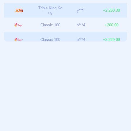
无疑问仍是主场 高质量的买球软件应在安卓 iOS 甚至网页
版之间保持操作逻辑一致 登录状态同步 数据实时更新 这样
无论你是在公司午休 还是在酒吧看球 都可以随时管理自己
的注单。
盘口设置与赔率体系体现专业度